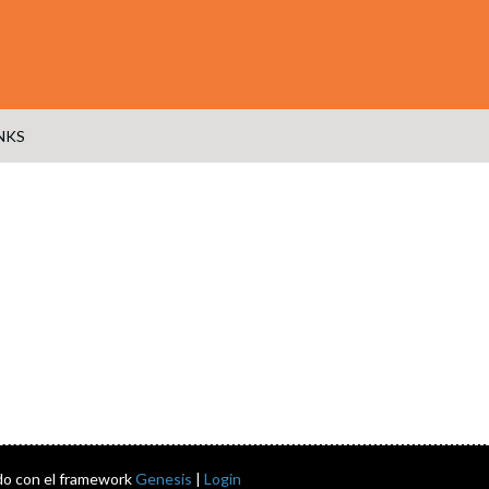
NKS
do con el framework
Genesis
|
Login