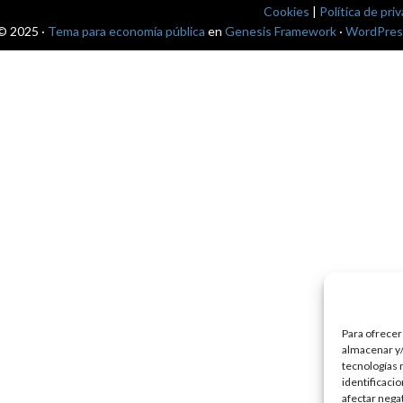
Cookies
|
Política de pri
© 2025 ·
Tema para economía pública
en
Genesis Framework
·
WordPres
Para ofrecer
almacenar y/
tecnologías 
identificaci
afectar nega