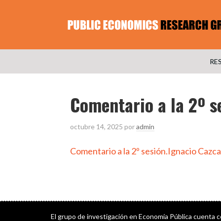
RE
Comentario a la 2º s
octubre 14, 2025
por
admin
Comentario a la 2º sesión.Ignacio Cazc
El grupo de investigación en Economía Pública cuenta 