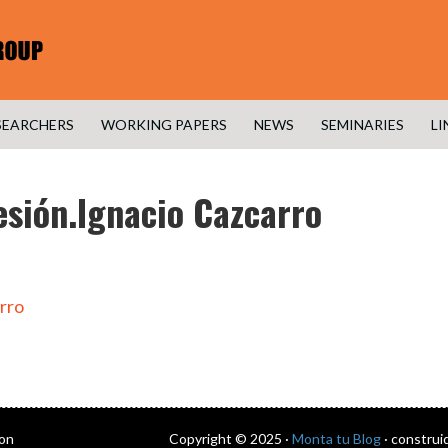
SEARCHERS
WORKING PAPERS
NEWS
SEMINARIES
LI
esión.Ignacio Cazcarro
arro
con
Copyright © 2025 ·
Monta tu Blog
· construi