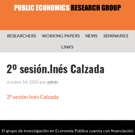
RESEARCHERS
WORKING PAPERS
NEWS
SEMINARIES
LINKS
2º sesión.Inés Calzada
octubre 14, 2025
por
admin
2º sesión.Inés Calzada
El grupo de investigación en Economía Pública cuenta con financiación