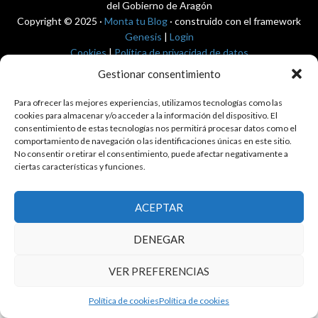
del Gobierno de Aragón
Copyright © 2025 ·
Monta tu Blog
· construido con el framework
Genesis
|
Login
Cookies
|
Política de privacidad de datos
Copyright © 2025 ·
Tema para economía pública
en
Genesis Framework
Gestionar consentimiento
·
WordPress
·
Acceder
Para ofrecer las mejores experiencias, utilizamos tecnologías como las
cookies para almacenar y/o acceder a la información del dispositivo. El
consentimiento de estas tecnologías nos permitirá procesar datos como el
comportamiento de navegación o las identificaciones únicas en este sitio.
No consentir o retirar el consentimiento, puede afectar negativamente a
ciertas características y funciones.
ACEPTAR
DENEGAR
VER PREFERENCIAS
Política de cookies
Política de cookies