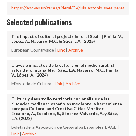
https://janovas.unizar.es/sideral/CV/luis-antonio-saez-perez
Selected publications
The impact of cultural projects in rural Spain | Pinilla, V.,
López, A., Navarro, M.C. & Sáez, L.A. (2025)
European Countryside |
Link
|
Archive
Claves e impactos de la cultura en el medio rural. El
valor de lo intangible. | Sáez, L.A, Navarro, M.C., Pinilla,
V., López, A. (2024)
Ministerio de Cultura |
Link
|
Archive
Cultura y desarrollo territorial: un análisis de las
ciudades medianas españolas mediante la herramienta
europea Cultural and Creative Cities Monitor |
Escalona, A., Escolano, S., Sánchez-Valverde, A. y Sáez,
L.A. (2022)
Boletín de la Asociación de Geógrafos Españoles-BAGE |
Link
|
Archive