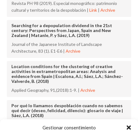
Revista PH 98 (2019). Especial monográfico: patrimonio
cultural y territorios de la despoblación |
Link
|
Archive
Searching for a depopulation dividend in the 21st
century: Perspectives from Japan, Spain and New
Zealand | Matanle, P. y Sáez, L.A. (2019)
Journal of the Japanese Institute of Landscape
Architecture, 83 (1). E1-E6 |
Archive
Location conditions for the clustering of creative
activities in extrametropolitan areas: Analysis and
evidence from Spain | Escalona, A.I.; Sáez, L.A.; Sánchez-
Valverde, B. (2018)
Applied Geography, 91,(2018):1-9. |
Archive
Por qué lo llamamos despoblación cuando no sabemos
qué decir (deseo, felicidad, dilencio): glosario de viaje |
Sáez, L.A. (2018)
La memoria del territorio (capítulo). |
Archive
Gestionar consentimiento