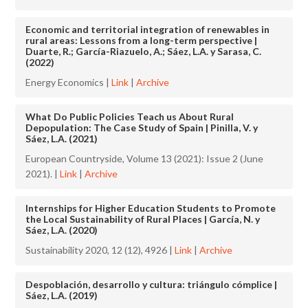
Economic and territorial integration of renewables in
rural areas: Lessons from a long-term perspective |
Duarte, R.; García-Riazuelo, A.; Sáez, L.A. y Sarasa, C.
(2022)
Energy Economics |
Link
|
Archive
What Do Public Policies Teach us About Rural
Depopulation: The Case Study of Spain | Pinilla, V. y
Sáez, L.A. (2021)
European Countryside, Volume 13 (2021): Issue 2 (June
2021). |
Link
|
Archive
Internships for Higher Education Students to Promote
the Local Sustainability of Rural Places | García, N. y
Sáez, L.A. (2020)
Sustainability 2020, 12 (12), 4926 |
Link
|
Archive
Despoblación, desarrollo y cultura: triángulo cómplice |
Sáez, L.A. (2019)