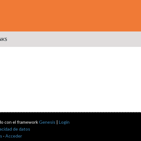
NKS
do con el framework
Genesis
|
Login
vacidad de datos
s
·
Acceder