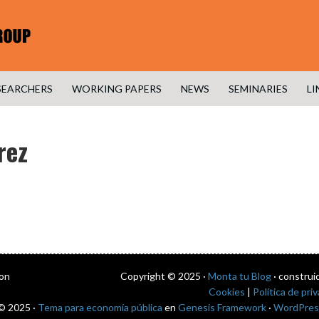
SEARCHERS
WORKING PAPERS
NEWS
SEMINARIES
LI
rez
con
Copyright © 2025 ·
Monta tu Blog
· construi
Cookies
|
Política de pri
© 2025 ·
Tema para economía pública
en
Genesis Framework
·
WordPres