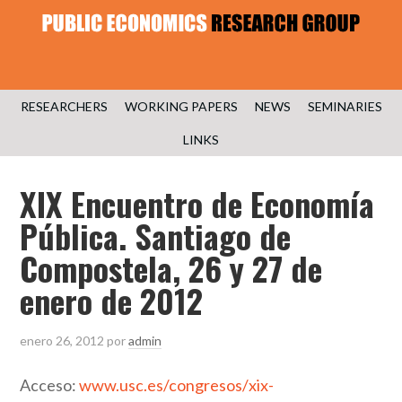
RESEARCHERS
WORKING PAPERS
NEWS
SEMINARIES
LINKS
XIX Encuentro de Economía
Pública. Santiago de
Compostela, 26 y 27 de
enero de 2012
enero 26, 2012
por
admin
Acceso:
www.usc.es/congresos/xix-