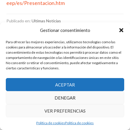
eep/es/Presentacion.htm
Publicado en:
Ultimas Noticias
Gestionar consentimiento
Para ofrecer las mejores experiencias, utilizamos tecnologías como las
El grupo de investigación en Economía Pública cuenta con financiación
cookies para almacenar y/o acceder a la información del dispositivo. El
del Gobierno de Aragón
consentimiento de estas tecnologías nos permitirá procesar datos como el
comportamiento de navegación o las identificaciones únicas en este sitio.
Copyright © 2025 ·
Monta tu Blog
· construido con el framework
No consentir o retirar el consentimiento, puede afectar negativamente a
Genesis
|
Login
ciertas características y funciones.
Cookies
|
Política de privacidad de datos
Copyright © 2025 ·
Tema para economía pública
en
Genesis Framework
·
WordPress
·
Acceder
ACEPTAR
DENEGAR
VER PREFERENCIAS
Política de cookies
Política de cookies