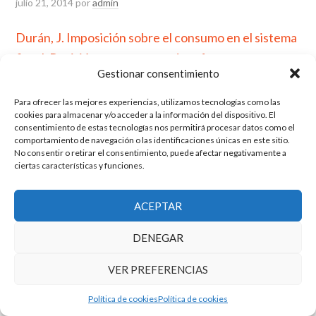
julio 21, 2014
por
admin
Durán, J. Imposición sobre el consumo en el sistema
fiscal_Revisión y propuestas de reforma
Gestionar consentimiento
(presentación Zaragoza 15_11_2013)
Para ofrecer las mejores experiencias, utilizamos tecnologías como las
cookies para almacenar y/o acceder a la información del dispositivo. El
consentimiento de estas tecnologías nos permitirá procesar datos como el
comportamiento de navegación o las identificaciones únicas en este sitio.
No consentir o retirar el consentimiento, puede afectar negativamente a
El grupo de investigación en Economía Pública cuenta con financiación
ciertas características y funciones.
del Gobierno de Aragón
Copyright © 2025 ·
Monta tu Blog
· construido con el framework
Genesis
|
Login
ACEPTAR
Cookies
|
Política de privacidad de datos
Copyright © 2025 ·
Tema para economía pública
en
Genesis Framework
DENEGAR
·
WordPress
·
Acceder
VER PREFERENCIAS
Política de cookies
Política de cookies