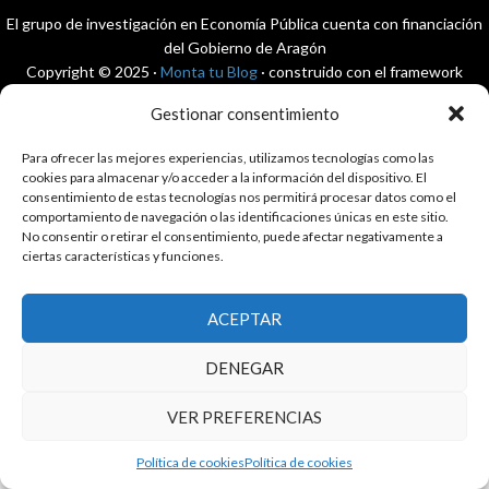
El grupo de investigación en Economía Pública cuenta con financiación
del Gobierno de Aragón
Copyright © 2025 ·
Monta tu Blog
· construido con el framework
Genesis
|
Login
Gestionar consentimiento
Cookies
|
Política de privacidad de datos
Copyright © 2025 ·
Tema para economía pública
en
Genesis Framework
Para ofrecer las mejores experiencias, utilizamos tecnologías como las
·
WordPress
·
Acceder
cookies para almacenar y/o acceder a la información del dispositivo. El
consentimiento de estas tecnologías nos permitirá procesar datos como el
comportamiento de navegación o las identificaciones únicas en este sitio.
No consentir o retirar el consentimiento, puede afectar negativamente a
ciertas características y funciones.
ACEPTAR
DENEGAR
VER PREFERENCIAS
Política de cookies
Política de cookies