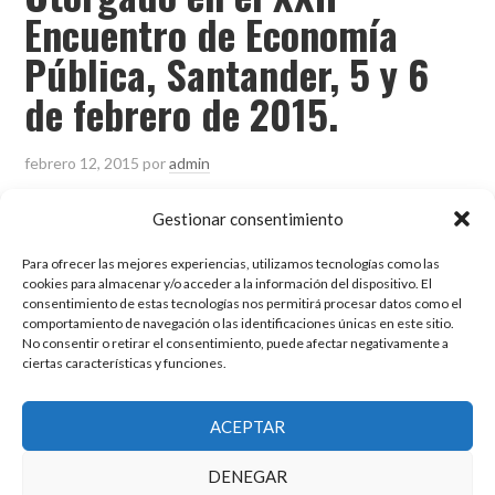
Encuentro de Economía
Pública, Santander, 5 y 6
de febrero de 2015.
febrero 12, 2015
por
admin
Acceso al documento:
«IRPF dual y transformación
Gestionar consentimiento
de rentas generales en rentas del ahorro»
Para ofrecer las mejores experiencias, utilizamos tecnologías como las
cookies para almacenar y/o acceder a la información del dispositivo. El
consentimiento de estas tecnologías nos permitirá procesar datos como el
Publicado en:
Ultimas Noticias
comportamiento de navegación o las identificaciones únicas en este sitio.
No consentir o retirar el consentimiento, puede afectar negativamente a
ciertas características y funciones.
El grupo de investigación en Economía Pública cuenta con financiación
ACEPTAR
del Gobierno de Aragón
Copyright © 2025 ·
Monta tu Blog
· construido con el framework
DENEGAR
Genesis
|
Login