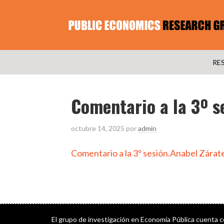
RE
Comentario a la 3º s
octubre 14, 2025
por
admin
Comentario a la 3º sesión.Anabel Zárat
El grupo de investigación en Economía Pública cuenta 