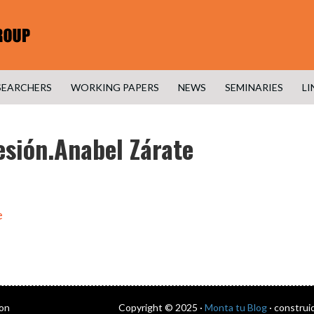
SEARCHERS
WORKING PAPERS
NEWS
SEMINARIES
LI
esión.Anabel Zárate
e
con
Copyright © 2025 ·
Monta tu Blog
· construi