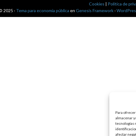
Cookies
|
Política de pri
© 2025 ·
Tema para economía pública
en
Genesis Framework
·
WordPres
Para ofrecer
almacenar y/
tecnologías 
identificaci
afectar nega