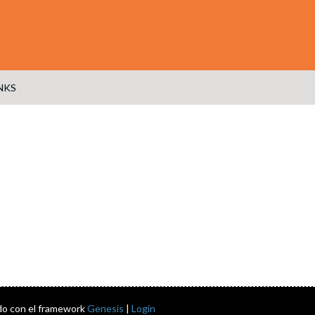
NKS
do con el framework
Genesis
|
Login