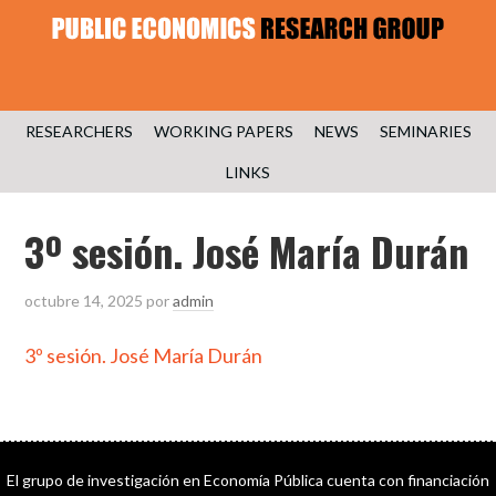
RESEARCHERS
WORKING PAPERS
NEWS
SEMINARIES
LINKS
3º sesión. José María Durán
octubre 14, 2025
por
admin
3º sesión. José María Durán
El grupo de investigación en Economía Pública cuenta con financiación