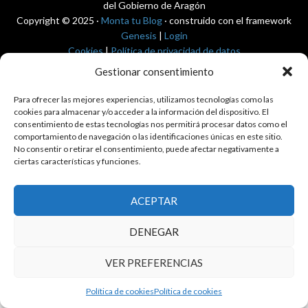
del Gobierno de Aragón
Copyright © 2025 ·
Monta tu Blog
· construido con el framework
Genesis
|
Login
Cookies
|
Política de privacidad de datos
Copyright © 2025 ·
Tema para economía pública
en
Genesis Framework
Gestionar consentimiento
·
WordPress
·
Acceder
Para ofrecer las mejores experiencias, utilizamos tecnologías como las
cookies para almacenar y/o acceder a la información del dispositivo. El
consentimiento de estas tecnologías nos permitirá procesar datos como el
comportamiento de navegación o las identificaciones únicas en este sitio.
No consentir o retirar el consentimiento, puede afectar negativamente a
ciertas características y funciones.
ACEPTAR
DENEGAR
VER PREFERENCIAS
Política de cookies
Política de cookies