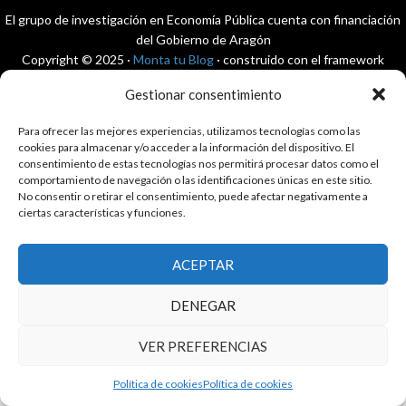
El grupo de investigación en Economía Pública cuenta con financiación
del Gobierno de Aragón
Copyright © 2025 ·
Monta tu Blog
· construido con el framework
Genesis
|
Login
Gestionar consentimiento
Cookies
|
Política de privacidad de datos
Copyright © 2025 ·
Tema para economía pública
en
Genesis Framework
Para ofrecer las mejores experiencias, utilizamos tecnologías como las
·
WordPress
·
Acceder
cookies para almacenar y/o acceder a la información del dispositivo. El
consentimiento de estas tecnologías nos permitirá procesar datos como el
comportamiento de navegación o las identificaciones únicas en este sitio.
No consentir o retirar el consentimiento, puede afectar negativamente a
ciertas características y funciones.
ACEPTAR
DENEGAR
VER PREFERENCIAS
Política de cookies
Política de cookies