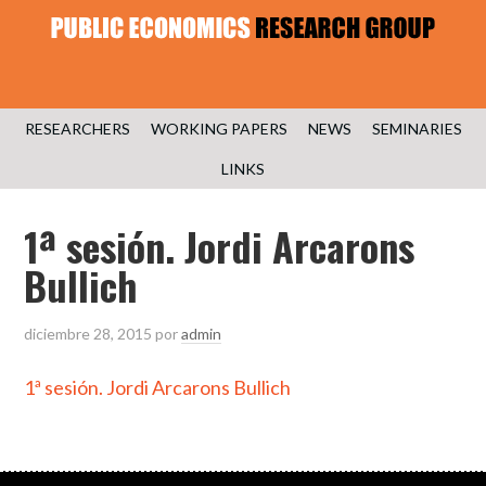
RESEARCHERS
WORKING PAPERS
NEWS
SEMINARIES
LINKS
1ª sesión. Jordi Arcarons
Bullich
diciembre 28, 2015
por
admin
1ª sesión. Jordi Arcarons Bullich