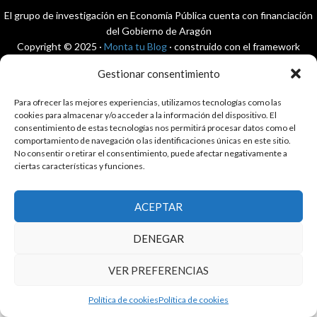
El grupo de investigación en Economía Pública cuenta con financiación
del Gobierno de Aragón
Copyright © 2025 ·
Monta tu Blog
· construido con el framework
Genesis
|
Login
Gestionar consentimiento
Cookies
|
Política de privacidad de datos
Copyright © 2025 ·
Tema para economía pública
en
Genesis Framework
Para ofrecer las mejores experiencias, utilizamos tecnologías como las
·
WordPress
·
Acceder
cookies para almacenar y/o acceder a la información del dispositivo. El
consentimiento de estas tecnologías nos permitirá procesar datos como el
comportamiento de navegación o las identificaciones únicas en este sitio.
No consentir o retirar el consentimiento, puede afectar negativamente a
ciertas características y funciones.
ACEPTAR
DENEGAR
VER PREFERENCIAS
Política de cookies
Política de cookies