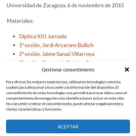
Universidad de Zaragoza, 6 de noviembre de 2015
Materiales:
Díptico XIII Jornada
1ª sesión. Jordi Arcarons Bullich
2ª sesión. Jaime Sanaú Villarroya
3ª sesión. Fernando Rodrigo Sauco
Gestionar consentimiento
Para ofrecer las mejores experiencias, utilizamos tecnologías como las
cookies para almacenar y/o acceder a la información del dispositivo. El
consentimiento de estas tecnologías nos permitirá procesar datos como el
Publicado en: Sin categoría
comportamiento de navegación o las identificaciones únicas en este sitio.
No consentir o retirar el consentimiento, puede afectar negativamente a
ciertas características y funciones.
El grupo de investigación en Economía Pública cuenta con financiación
ACEPTAR
del Gobierno de Aragón