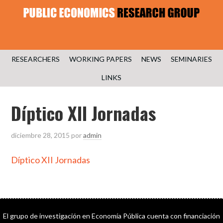
RESEARCHERS
WORKING PAPERS
NEWS
SEMINARIES
LINKS
Díptico XII Jornadas
diciembre 28, 2015
por
admin
Díptico XII Jornadas
El grupo de investigación en Economía Pública cuenta con financiación