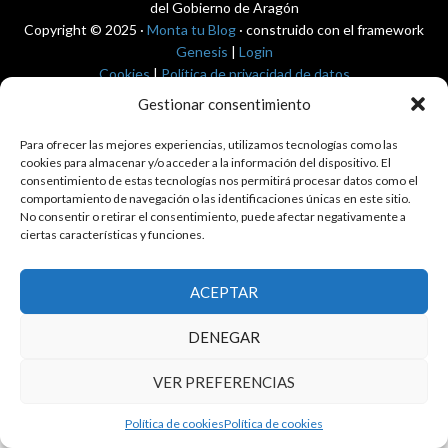
del Gobierno de Aragón
Copyright © 2025 ·
Monta tu Blog
· construido con el framework
Genesis
|
Login
Cookies
|
Política de privacidad de datos
Copyright © 2025 ·
Tema para economía pública
en
Genesis Framework
Gestionar consentimiento
·
WordPress
·
Acceder
Para ofrecer las mejores experiencias, utilizamos tecnologías como las
cookies para almacenar y/o acceder a la información del dispositivo. El
consentimiento de estas tecnologías nos permitirá procesar datos como el
comportamiento de navegación o las identificaciones únicas en este sitio.
No consentir o retirar el consentimiento, puede afectar negativamente a
ciertas características y funciones.
ACEPTAR
DENEGAR
VER PREFERENCIAS
Política de cookies
Política de cookies