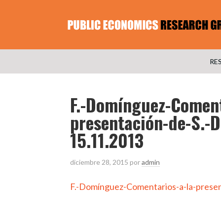
RE
F.-Domínguez-Coment
presentación-de-S.-D
15.11.2013
diciembre 28, 2015
por
admin
F.-Domínguez-Comentarios-a-la-presen