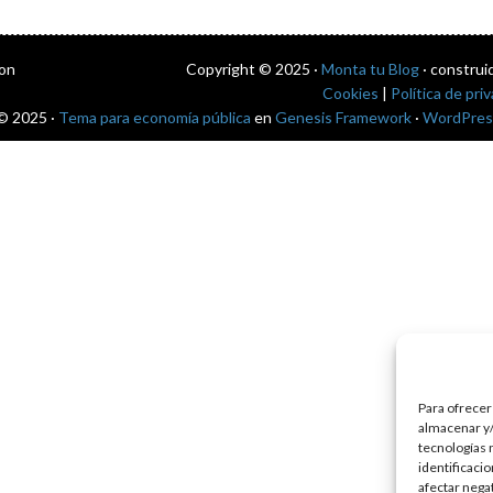
con
Copyright © 2025 ·
Monta tu Blog
· construi
Cookies
|
Política de pri
© 2025 ·
Tema para economía pública
en
Genesis Framework
·
WordPres
Para ofrecer
almacenar y/
tecnologías 
identificaci
afectar nega