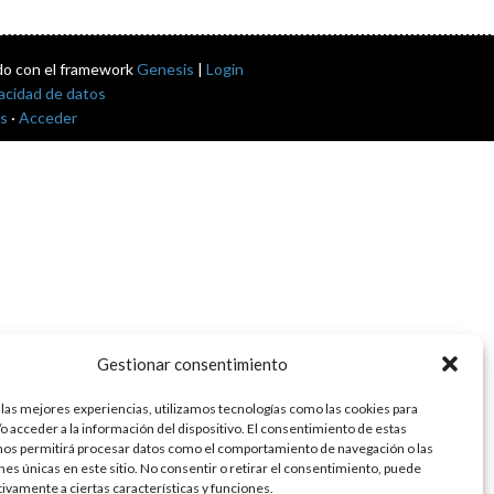
do con el framework
Genesis
|
Login
vacidad de datos
s
·
Acceder
Gestionar consentimiento
 las mejores experiencias, utilizamos tecnologías como las cookies para
o acceder a la información del dispositivo. El consentimiento de estas
nos permitirá procesar datos como el comportamiento de navegación o las
ones únicas en este sitio. No consentir o retirar el consentimiento, puede
tivamente a ciertas características y funciones.