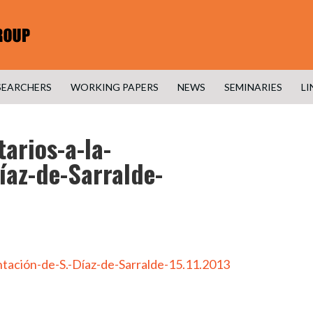
SEARCHERS
WORKING PAPERS
NEWS
SEMINARIES
LI
arios-a-la-
íaz-de-Sarralde-
tación-de-S.-Díaz-de-Sarralde-15.11.2013