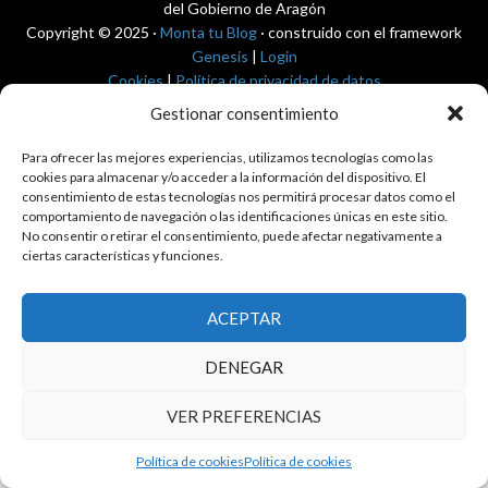
del Gobierno de Aragón
Copyright © 2025 ·
Monta tu Blog
· construido con el framework
Genesis
|
Login
Cookies
|
Política de privacidad de datos
Copyright © 2025 ·
Tema para economía pública
en
Genesis Framework
Gestionar consentimiento
·
WordPress
·
Acceder
Para ofrecer las mejores experiencias, utilizamos tecnologías como las
cookies para almacenar y/o acceder a la información del dispositivo. El
consentimiento de estas tecnologías nos permitirá procesar datos como el
comportamiento de navegación o las identificaciones únicas en este sitio.
No consentir o retirar el consentimiento, puede afectar negativamente a
ciertas características y funciones.
ACEPTAR
DENEGAR
VER PREFERENCIAS
Política de cookies
Política de cookies