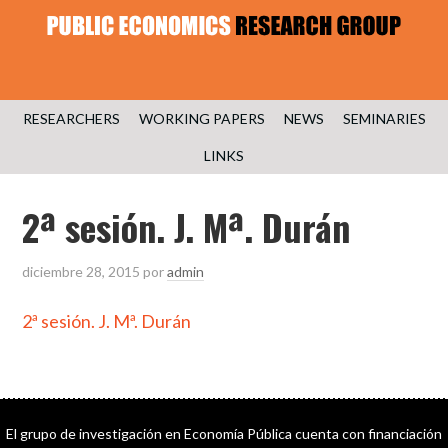
RESEARCHERS
WORKING PAPERS
NEWS
SEMINARIES
LINKS
2ª sesión. J. Mª. Durán
diciembre 28, 2015
por
admin
2ª sesión. J. Mª. Durán
El grupo de investigación en Economía Pública cuenta con financiación