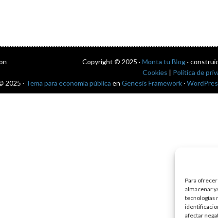
con
Copyright © 2025 ·
Monta tu Blog
· construi
Cookies
|
Política de pri
© 2025 ·
Tema para economía pública
en
Genesis Framework
·
WordPres
Para ofrecer
almacenar y/
tecnologías 
identificaci
afectar nega