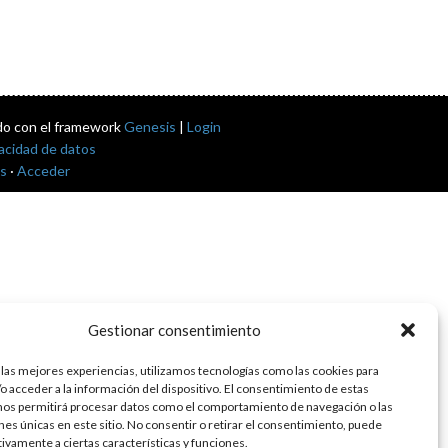
do con el framework
Genesis
|
Login
vacidad de datos
s
·
Acceder
Gestionar consentimiento
 las mejores experiencias, utilizamos tecnologías como las cookies para
o acceder a la información del dispositivo. El consentimiento de estas
nos permitirá procesar datos como el comportamiento de navegación o las
ones únicas en este sitio. No consentir o retirar el consentimiento, puede
tivamente a ciertas características y funciones.