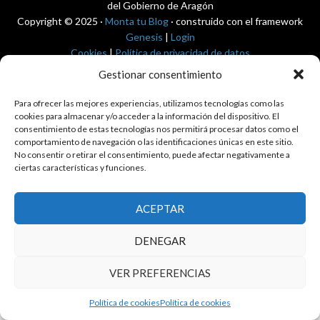
del Gobierno de Aragón
Copyright © 2025 ·
Monta tu Blog
· construido con el framework
Genesis
|
Login
Cookies
|
Política de privacidad de datos
Copyright © 2025 ·
Tema para economía pública
en
Genesis Framework
Gestionar consentimiento
·
WordPress
·
Acceder
Para ofrecer las mejores experiencias, utilizamos tecnologías como las
cookies para almacenar y/o acceder a la información del dispositivo. El
consentimiento de estas tecnologías nos permitirá procesar datos como el
comportamiento de navegación o las identificaciones únicas en este sitio.
No consentir o retirar el consentimiento, puede afectar negativamente a
ciertas características y funciones.
ACEPTAR
DENEGAR
VER PREFERENCIAS
Política de cookies
Política de cookies