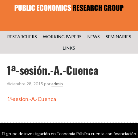
RESEARCHERS
WORKING PAPERS
NEWS
SEMINARIES
LINKS
1ª-sesión.-A.-Cuenca
diciembre 28, 2015
por
admin
1ª-sesión.-A.-Cuenca
El grupo de investigación en Economía Pública cuenta con financiación