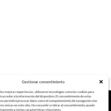
Gestionar consentimiento
 las mejores experiencias, utilizamos tecnologías como las cookies para
o acceder a la información del dispositivo. El consentimiento de estas
do con el framework
Genesis
|
Login
nos permitirá procesar datos como el comportamiento de navegación o las
vacidad de datos
ones únicas en este sitio. No consentir o retirar el consentimiento, puede
s
·
Acceder
tivamente a ciertas características y funciones.