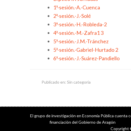
1ª-sesión.-A.-Cuenca
2ª-sesión.-J.-Solé
3ª-sesión.-H.-Robleda-2
4ª-sesión.-M.-Zafra1 3
5ª-sesión.-J.M.-Tránchez
5ª-sesión.-Gabriel-Hurtado 2
6ª-sesión.-J.-Suárez-Pandiello
Publicado en: Sin categoría
El grupo de investigación en Economía Pública cuenta 
financiación del Gobierno de Aragón
Copyright 