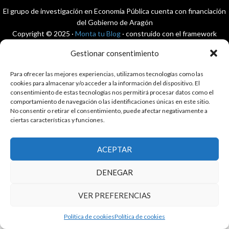
El grupo de investigación en Economía Pública cuenta con financiación
del Gobierno de Aragón
Copyright © 2025 ·
Monta tu Blog
· construido con el framework
Genesis
|
Login
Gestionar consentimiento
Cookies
|
Política de privacidad de datos
Copyright © 2025 ·
Tema para economía pública
en
Genesis Framework
Para ofrecer las mejores experiencias, utilizamos tecnologías como las
·
WordPress
·
Acceder
cookies para almacenar y/o acceder a la información del dispositivo. El
consentimiento de estas tecnologías nos permitirá procesar datos como el
comportamiento de navegación o las identificaciones únicas en este sitio.
No consentir o retirar el consentimiento, puede afectar negativamente a
ciertas características y funciones.
ACEPTAR
DENEGAR
VER PREFERENCIAS
Política de cookies
Política de cookies