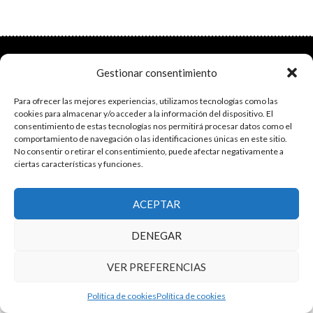
El grupo de investigación en Economía Pública cuenta con financiación
Gestionar consentimiento
del Gobierno de Aragón
Copyright © 2025 ·
Monta tu Blog
· construido con el framework
Para ofrecer las mejores experiencias, utilizamos tecnologías como las
Genesis
|
Login
cookies para almacenar y/o acceder a la información del dispositivo. El
Cookies
|
Política de privacidad de datos
consentimiento de estas tecnologías nos permitirá procesar datos como el
Copyright © 2025 ·
Tema para economía pública
en
Genesis Framework
comportamiento de navegación o las identificaciones únicas en este sitio.
No consentir o retirar el consentimiento, puede afectar negativamente a
·
WordPress
·
Acceder
ciertas características y funciones.
ACEPTAR
DENEGAR
VER PREFERENCIAS
Política de cookies
Política de cookies