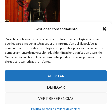
Gestionar consentimiento
Para ofrecer las mejores experiencias, utilizamos tecnologías como las
cookies para almacenar y/o acceder a la información del dispositivo. El
consentimiento de estas tecnologías nos permitirá procesar datos como el
comportamiento de navegación o las identificaciones únicas en este sitio.
No consentir o retirar el consentimiento, puede afectar negativamente a
ciertas características y funciones.
El grupo de investigación en Economía Pública cuenta con financiación
ACEPTAR
del Gobierno de Aragón
Copyright © 2025 ·
Monta tu Blog
· construido con el framework
DENEGAR
Genesis
|
Login
Cookies
|
Política de privacidad de datos
VER PREFERENCIAS
Copyright © 2025 ·
Tema para economía pública
en
Genesis Framework
·
WordPress
·
Acceder
Política de cookies
Política de cookies