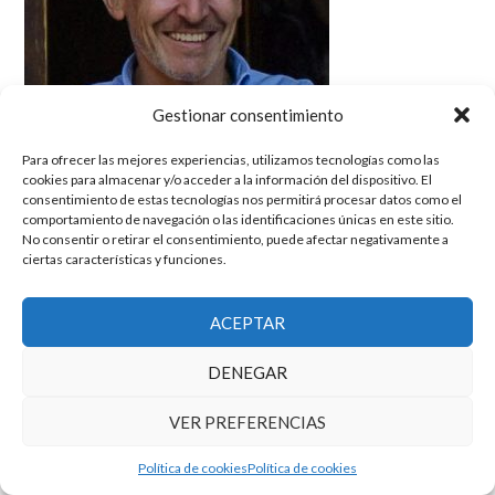
Gestionar consentimiento
Para ofrecer las mejores experiencias, utilizamos tecnologías como las
cookies para almacenar y/o acceder a la información del dispositivo. El
consentimiento de estas tecnologías nos permitirá procesar datos como el
comportamiento de navegación o las identificaciones únicas en este sitio.
No consentir o retirar el consentimiento, puede afectar negativamente a
ciertas características y funciones.
El grupo de investigación en Economía Pública cuenta con financiación
del Gobierno de Aragón
ACEPTAR
Copyright © 2025 ·
Monta tu Blog
· construido con el framework
Genesis
|
Login
DENEGAR
Cookies
|
Política de privacidad de datos
Copyright © 2025 ·
Tema para economía pública
en
Genesis Framework
VER PREFERENCIAS
·
WordPress
·
Acceder
Política de cookies
Política de cookies