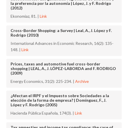
la preferencia por la autonomía | López, J. y F. Rodrigo
(2012)
Ekonomiaz, 81. |
Link
Cross-Border Shopping: a Survey | Leal, A., J. López y F.
Rodrigo (2010)
International Advances in Economic Research, 16(2): 135-
148. |
Link
Prices, taxes and automotive fuel cross-border
shopping | LEAL, A., J. LÓPEZ-LABORDA and F. RODRIGO
(2009)
Energy Economics, 31(2): 225-234. |
Archive
¿Afectan el IRPF y el Impuesto sobre Sociedades a la
elección de la forma de empresa? | Domínguez, F., J.
López y F. Rodrigo (2005)
Hacienda Pública Española, 174(3). |
Link
Tax amnesties and income tax compliance: the case of