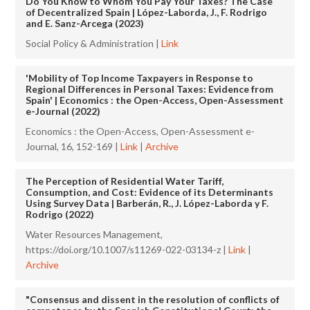
Do You Know to Whom You Pay Your Taxes? The Case
of Decentralized Spain | López-Laborda, J., F. Rodrigo
and E. Sanz-Arcega (2023)
Social Policy & Administration |
Link
'Mobility of Top Income Taxpayers in Response to
Regional Differences in Personal Taxes: Evidence from
Spain' | Economics : the Open-Access, Open-Assessment
e-Journal (2022)
Economics : the Open-Access, Open-Assessment e-
Journal, 16, 152-169 |
Link
|
Archive
The Perception of Residential Water Tariff,
Consumption, and Cost: Evidence of its Determinants
Using Survey Data | Barberán, R., J. López-Laborda y F.
Rodrigo (2022)
Water Resources Management,
https://doi.org/10.1007/s11269-022-03134-z |
Link
|
Archive
"Consensus and dissent in the resolution of conflicts of