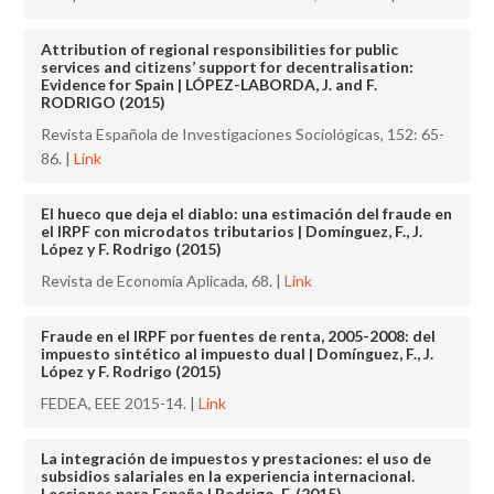
Attribution of regional responsibilities for public
services and citizens’ support for decentralisation:
Evidence for Spain | LÓPEZ-LABORDA, J. and F.
RODRIGO (2015)
Revista Española de Investigaciones Sociológicas, 152: 65-
86. |
Link
El hueco que deja el diablo: una estimación del fraude en
el IRPF con microdatos tributarios | Domínguez, F., J.
López y F. Rodrigo (2015)
Revista de Economía Aplicada, 68. |
Link
Fraude en el IRPF por fuentes de renta, 2005-2008: del
impuesto sintético al impuesto dual | Domínguez, F., J.
López y F. Rodrigo (2015)
FEDEA, EEE 2015-14. |
Link
La integración de impuestos y prestaciones: el uso de
subsidios salariales en la experiencia internacional.
Lecciones para España | Rodrigo, F. (2015)