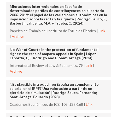
Migraciones interregionales en España de
determinados perfiles de contribuyentes en el período
2006-2019: el papel de las variaciones autonómicas en la
imposición sobre la renta y la riqueza | Rodrigo Sauco, F.,
Barberán Lahuerta, M.A. y Trueba, C. (2024)
Papeles de Trabajo del Instituto de Estudios Fiscales |
Link
|
Archive
No War of Courts in the protection of fundamental
rights: the case of amparo appeals in Spain | López-
Laborda, J., F. Rodrigo and E. Sanz-Arcega (2024)
International Review of Law & Economics, 79 |
Link
|
Archive
'¿Es plausible introducir en España un complemento
salarial en el IRPF? Una valoración a partir de un
ejercicio de simulación' | Rodrigo Sauco, Fernando;
Sanz-Arcega, Eduardo (2023)
Cuadernos Económicos de ICE, 105, 139-168 |
Link