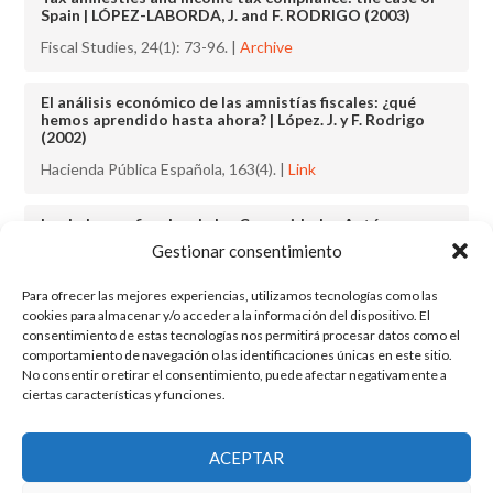
Spain | LÓPEZ-LABORDA, J. and F. RODRIGO (2003)
Fiscal Studies, 24(1): 73-96. |
Archive
El análisis económico de las amnistías fiscales: ¿qué
hemos aprendido hasta ahora? | López. J. y F. Rodrigo
(2002)
Hacienda Pública Española, 163(4). |
Link
Las balanzas fiscales de las Comunidades Autónomas
españolas. Análisis de los flujos fiscales de las
Gestionar consentimiento
Comunidades Autónomas con la Administración
Central, 1991-1996 | Castells, A.; Barberán, R.; Bosch, N.;
Espasa, M.; Rodrigo, F. y Ruiz-Huerta, J. (2000)
Para ofrecer las mejores experiencias, utilizamos tecnologías como las
cookies para almacenar y/o acceder a la información del dispositivo. El
Barcelona: Ariel Economía.
consentimiento de estas tecnologías nos permitirá procesar datos como el
comportamiento de navegación o las identificaciones únicas en este sitio.
No consentir o retirar el consentimiento, puede afectar negativamente a
ciertas características y funciones.
El grupo de investigación en Economía Pública cuenta con financiación
ACEPTAR
del Gobierno de Aragón