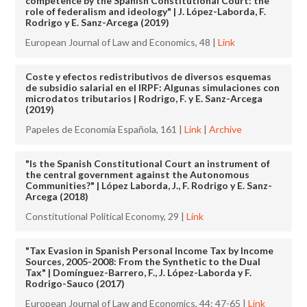
competence by the Spanish Constitutional Court: the
role of federalism and ideology" | J. López-Laborda, F.
Rodrigo y E. Sanz-Arcega (2019)
European Journal of Law and Economics, 48 |
Link
Coste y efectos redistributivos de diversos esquemas
de subsidio salarial en el IRPF: Algunas simulaciones con
microdatos tributarios | Rodrigo, F. y E. Sanz-Arcega
(2019)
Papeles de Economía Española, 161 |
Link
|
Archive
"Is the Spanish Constitutional Court an instrument of
the central government against the Autonomous
Communities?" | López Laborda, J., F. Rodrigo y E. Sanz-
Arcega (2018)
Constitutional Political Economy, 29 |
Link
"Tax Evasion in Spanish Personal Income Tax by Income
Sources, 2005-2008: From the Synthetic to the Dual
Tax" | Domínguez-Barrero, F., J. López-Laborda y F.
Rodrigo-Sauco (2017)
European Journal of Law and Economics, 44: 47-65 |
Link