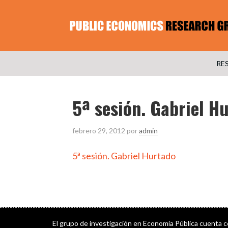
RE
5ª sesión. Gabriel H
febrero 29, 2012
por
admin
5ª sesión. Gabriel Hurtado
El grupo de investigación en Economía Pública cuenta 