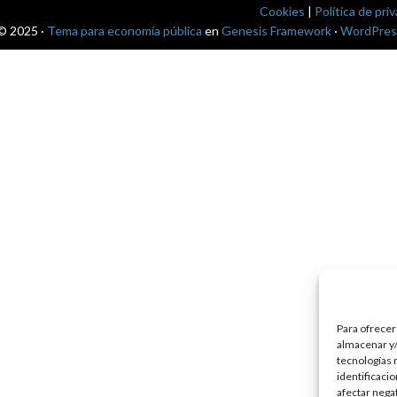
Cookies
|
Política de pri
© 2025 ·
Tema para economía pública
en
Genesis Framework
·
WordPres
Para ofrecer
almacenar y/
tecnologías 
identificaci
afectar nega