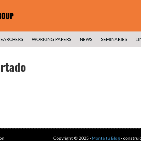
SEARCHERS
WORKING PAPERS
NEWS
SEMINARIES
LI
urtado
con
Copyright © 2025 ·
Monta tu Blog
· construi