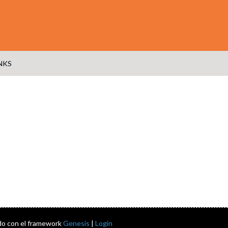
NKS
do con el framework
Genesis
|
Login