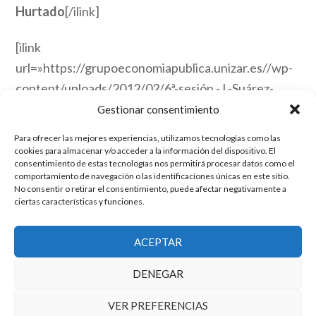
Hurtado
[/ilink]
[ilink
url=»https://grupoeconomiapublica.unizar.es//wp-
content/uploads/2012/02/6ª-sesión.-J.-Suárez-
Pandiello.ppt» style=»download»]
6ª sesión. J.
Gestionar consentimiento
Suárez Pandiell
o[/ilink]
Para ofrecer las mejores experiencias, utilizamos tecnologías como las
cookies para almacenar y/o acceder a la información del dispositivo. El
consentimiento de estas tecnologías nos permitirá procesar datos como el
Publicado en:
Ultimas Noticias
comportamiento de navegación o las identificaciones únicas en este sitio.
No consentir o retirar el consentimiento, puede afectar negativamente a
ciertas características y funciones.
El grupo de investigación en Economía Pública cuenta con financiación
ACEPTAR
del Gobierno de Aragón
Copyright © 2025 ·
Monta tu Blog
· construido con el framework
DENEGAR
Genesis
|
Login
Cookies
|
Política de privacidad de datos
VER PREFERENCIAS
Copyright © 2025 ·
Tema para economía pública
en
Genesis Framework