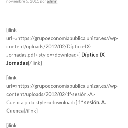
noviembre 5, 2011
por
admin
[ilink
url=»https://grupoeconomiapublica.unizar.es//wp-
content/uploads/2012/02/Díptico-IX-
Jornadas.pdf» style=»download»]
Díptico IX
Jornada
s
[/ilink]
[ilink
url=»https://grupoeconomiapublica.unizar.es//wp-
content/uploads/2012/02/1ª-sesión.-A.-
Cuenca.ppt» style=»download»]
1ª sesión. A.
Cuenca
[/ilink]
[ilink