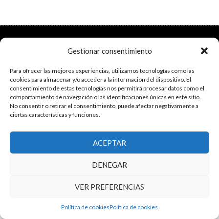
El grupo de investigación en Economía Pública cuenta con financiación
Gestionar consentimiento
del Gobierno de Aragón
Copyright © 2025 ·
Monta tu Blog
· construido con el framework
Para ofrecer las mejores experiencias, utilizamos tecnologías como las
Genesis
|
Login
cookies para almacenar y/o acceder a la información del dispositivo. El
Cookies
|
Política de privacidad de datos
consentimiento de estas tecnologías nos permitirá procesar datos como el
Copyright © 2025 ·
Tema para economía pública
en
Genesis Framework
comportamiento de navegación o las identificaciones únicas en este sitio.
No consentir o retirar el consentimiento, puede afectar negativamente a
·
WordPress
·
Acceder
ciertas características y funciones.
ACEPTAR
DENEGAR
VER PREFERENCIAS
Política de cookies
Política de cookies