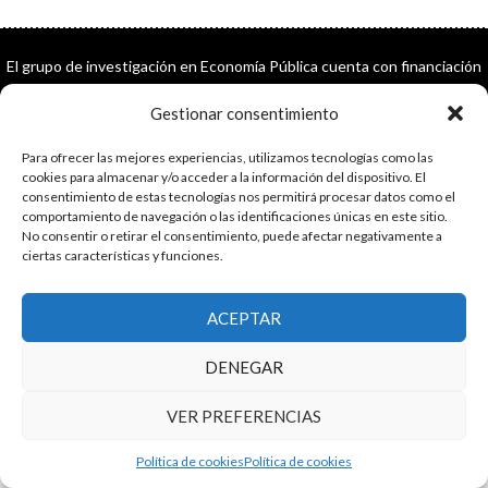
El grupo de investigación en Economía Pública cuenta con financiación
del Gobierno de Aragón
Gestionar consentimiento
Copyright © 2025 ·
Monta tu Blog
· construido con el framework
Genesis
|
Login
Para ofrecer las mejores experiencias, utilizamos tecnologías como las
Cookies
|
Política de privacidad de datos
cookies para almacenar y/o acceder a la información del dispositivo. El
Copyright © 2025 ·
Tema para economía pública
en
Genesis Framework
consentimiento de estas tecnologías nos permitirá procesar datos como el
·
WordPress
·
Acceder
comportamiento de navegación o las identificaciones únicas en este sitio.
No consentir o retirar el consentimiento, puede afectar negativamente a
ciertas características y funciones.
ACEPTAR
DENEGAR
VER PREFERENCIAS
Política de cookies
Política de cookies