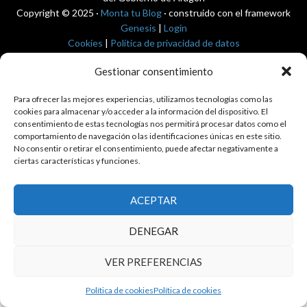
Copyright © 2025 ·
Monta tu Blog
· construido con el framework
Genesis
|
Login
Cookies
|
Política de privacidad de datos
Copyright © 2025 ·
Tema para economía pública
en
Genesis Framework
Gestionar consentimiento
·
WordPress
·
Acceder
Para ofrecer las mejores experiencias, utilizamos tecnologías como las
cookies para almacenar y/o acceder a la información del dispositivo. El
consentimiento de estas tecnologías nos permitirá procesar datos como el
comportamiento de navegación o las identificaciones únicas en este sitio.
No consentir o retirar el consentimiento, puede afectar negativamente a
ciertas características y funciones.
ACEPTAR
DENEGAR
VER PREFERENCIAS
Política de cookies
Política de cookies