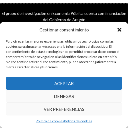
El grupo de investigación en Economía Pública cuenta con financiación
del Gobierno de Aragón
Copyright © 2025 ·
Monta tu Blog
· construido con el framework
Gestionar consentimiento
Genesis
|
Login
Cookies
|
Política de privacidad de datos
Para ofrecer las mejores experiencias, utilizamos tecnologías como las
Copyright © 2025 ·
Tema para economía pública
en
Genesis Framework
cookies para almacenar y/o acceder a la información del dispositivo. El
·
WordPress
·
Acceder
consentimiento de estas tecnologías nos permitirá procesar datos como el
comportamiento de navegación o las identificaciones únicas en este sitio.
No consentir o retirar el consentimiento, puede afectar negativamente a
ciertas características y funciones.
ACEPTAR
DENEGAR
VER PREFERENCIAS
Política de cookies
Política de cookies