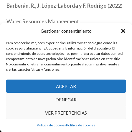
Barberán, R., J. López-Laborda y F. Rodrigo
(2022)
Water Resources Management,
https://doi.org/10.1007/s11269-022-03134-z
Gestionar consentimiento
Para ofrecer las mejores experiencias, utilizamos tecnologías como las
Archive
cookies para almacenar y/o acceder a la información del dispositivo. El
consentimiento de estas tecnologías nos permitirá procesar datos como el
comportamiento de navegación o las identificaciones únicas en este sitio.
Link
No consentir o retirar el consentimiento, puede afectar negativamente a
ciertas características y funciones.
El grupo de investigación en Economía Pública cuenta con financiación
ACEPTAR
del Gobierno de Aragón
Copyright © 2025 ·
Monta tu Blog
· construido con el framework
DENEGAR
Genesis
|
Login
Cookies
|
Política de privacidad de datos
VER PREFERENCIAS
Copyright © 2025 ·
Tema para economía pública
en
Genesis Framework
·
WordPress
·
Acceder
Política de cookies
Política de cookies