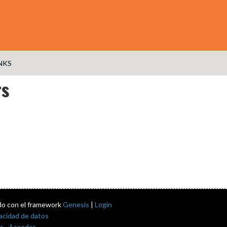
NKS
rs
do con el framework
Genesis
|
Login
vacidad de datos
s
·
Acceder