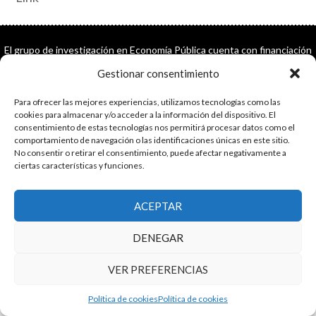
El grupo de investigación en Economía Pública cuenta con financiación
del Gobierno de Aragón
Gestionar consentimiento
Copyright © 2025 ·
Monta tu Blog
· construido con el framework
Genesis
|
Login
Para ofrecer las mejores experiencias, utilizamos tecnologías como las
Cookies
|
Política de privacidad de datos
cookies para almacenar y/o acceder a la información del dispositivo. El
Copyright © 2025 ·
Tema para economía pública
en
Genesis Framework
consentimiento de estas tecnologías nos permitirá procesar datos como el
comportamiento de navegación o las identificaciones únicas en este sitio.
·
WordPress
·
Acceder
No consentir o retirar el consentimiento, puede afectar negativamente a
ciertas características y funciones.
ACEPTAR
DENEGAR
VER PREFERENCIAS
Política de cookies
Política de cookies