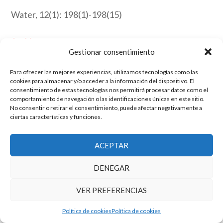
Water, 12(1): 198(1)-198(15)
Archive
Gestionar consentimiento
Link
Para ofrecer las mejores experiencias, utilizamos tecnologías como las
cookies para almacenar y/o acceder a la información del dispositivo. El
consentimiento de estas tecnologías nos permitirá procesar datos como el
comportamiento de navegación o las identificaciones únicas en este sitio.
El grupo de investigación en Economía Pública cuenta con financiación
No consentir o retirar el consentimiento, puede afectar negativamente a
del Gobierno de Aragón
ciertas características y funciones.
Copyright © 2025 ·
Monta tu Blog
· construido con el framework
Genesis
|
Login
ACEPTAR
Cookies
|
Política de privacidad de datos
Copyright © 2025 ·
Tema para economía pública
en
Genesis Framework
DENEGAR
·
WordPress
·
Acceder
VER PREFERENCIAS
Política de cookies
Política de cookies