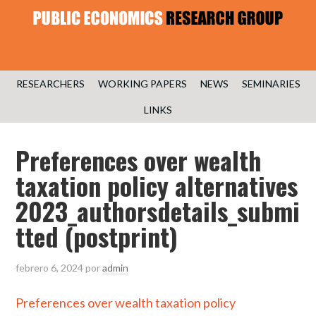
RESEARCHERS
WORKING PAPERS
NEWS
SEMINARIES
LINKS
Preferences over wealth
taxation policy alternatives
2023_authorsdetails_submi
tted (postprint)
febrero 6, 2024
por
admin
Preferences over wealth taxation policy