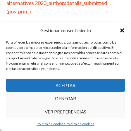
alternatives 2023_authorsdetails_submitted
(postprint)
Gestionar consentimiento
Para ofrecer las mejores experiencias, utilizamos tecnologías como las
El grupo de investigación en Economía Pública cuenta con financiación
cookies para almacenar y/o acceder a la información del dispositivo. El
del Gobierno de Aragón
consentimiento de estas tecnologías nos permitirá procesar datos como el
Copyright © 2025 ·
Monta tu Blog
· construido con el framework
comportamiento de navegación o las identificaciones únicas en este sitio.
No consentir o retirar el consentimiento, puede afectar negativamente a
Genesis
|
Login
ciertas características y funciones.
Cookies
|
Política de privacidad de datos
Copyright © 2025 ·
Tema para economía pública
en
Genesis Framework
·
WordPress
·
Acceder
ACEPTAR
DENEGAR
VER PREFERENCIAS
Política de cookies
Política de cookies