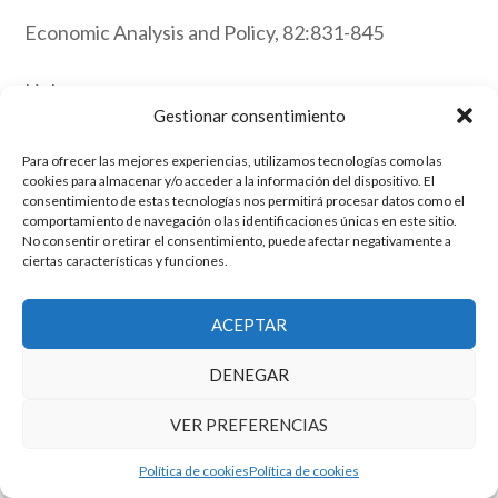
Economic Analysis and Policy, 82:831-845
Link
Gestionar consentimiento
Para ofrecer las mejores experiencias, utilizamos tecnologías como las
El grupo de investigación en Economía Pública cuenta con financiación
cookies para almacenar y/o acceder a la información del dispositivo. El
del Gobierno de Aragón
consentimiento de estas tecnologías nos permitirá procesar datos como el
comportamiento de navegación o las identificaciones únicas en este sitio.
Copyright © 2025 ·
Monta tu Blog
· construido con el framework
No consentir o retirar el consentimiento, puede afectar negativamente a
Genesis
|
Login
ciertas características y funciones.
Cookies
|
Política de privacidad de datos
Copyright © 2025 ·
Tema para economía pública
en
Genesis Framework
·
WordPress
·
Acceder
ACEPTAR
DENEGAR
VER PREFERENCIAS
Política de cookies
Política de cookies