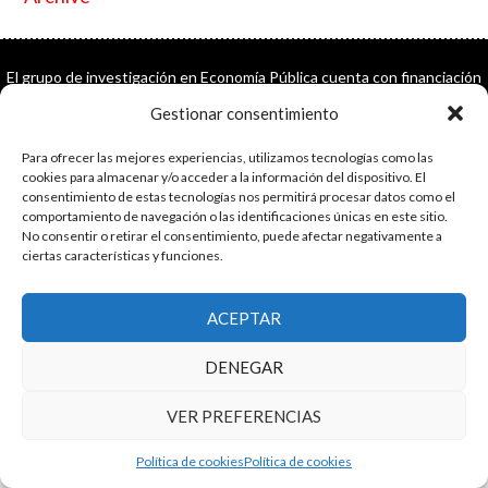
El grupo de investigación en Economía Pública cuenta con financiación
del Gobierno de Aragón
Gestionar consentimiento
Copyright © 2025 ·
Monta tu Blog
· construido con el framework
Genesis
|
Login
Para ofrecer las mejores experiencias, utilizamos tecnologías como las
Cookies
|
Política de privacidad de datos
cookies para almacenar y/o acceder a la información del dispositivo. El
Copyright © 2025 ·
Tema para economía pública
en
Genesis Framework
consentimiento de estas tecnologías nos permitirá procesar datos como el
comportamiento de navegación o las identificaciones únicas en este sitio.
·
WordPress
·
Acceder
No consentir o retirar el consentimiento, puede afectar negativamente a
ciertas características y funciones.
ACEPTAR
DENEGAR
VER PREFERENCIAS
Política de cookies
Política de cookies