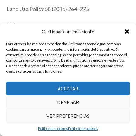
Land Use Policy 58 (2016) 264–275
Link
Gestionar consentimiento
Para ofrecer las mejores experiencias, utilizamos tecnologías como las
El grupo de investigación en Economía Pública cuenta con financiación
cookies para almacenar y/o acceder a la información del dispositivo. El
del Gobierno de Aragón
consentimiento de estas tecnologías nos permitirá procesar datos como el
comportamiento de navegación o las identificaciones únicas en este sitio.
Copyright © 2025 ·
Monta tu Blog
· construido con el framework
No consentir o retirar el consentimiento, puede afectar negativamente a
Genesis
|
Login
ciertas características y funciones.
Cookies
|
Política de privacidad de datos
Copyright © 2025 ·
Tema para economía pública
en
Genesis Framework
·
WordPress
·
Acceder
ACEPTAR
DENEGAR
VER PREFERENCIAS
Política de cookies
Política de cookies