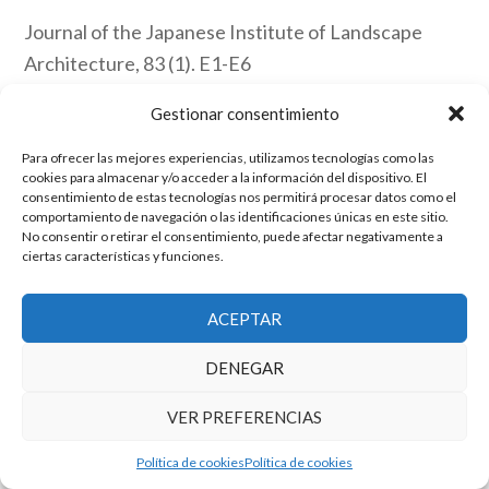
Journal of the Japanese Institute of Landscape
Architecture, 83 (1). E1-E6
Gestionar consentimiento
Archive
Para ofrecer las mejores experiencias, utilizamos tecnologías como las
cookies para almacenar y/o acceder a la información del dispositivo. El
consentimiento de estas tecnologías nos permitirá procesar datos como el
El grupo de investigación en Economía Pública cuenta con financiación
comportamiento de navegación o las identificaciones únicas en este sitio.
del Gobierno de Aragón
No consentir o retirar el consentimiento, puede afectar negativamente a
Copyright © 2025 ·
Monta tu Blog
· construido con el framework
ciertas características y funciones.
Genesis
|
Login
Cookies
|
Política de privacidad de datos
ACEPTAR
Copyright © 2025 ·
Tema para economía pública
en
Genesis Framework
·
WordPress
·
Acceder
DENEGAR
VER PREFERENCIAS
Política de cookies
Política de cookies