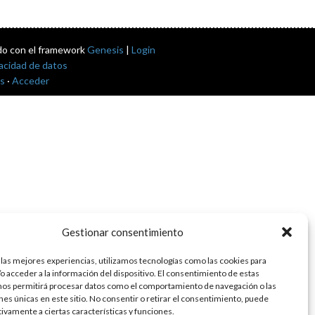
do con el framework
Genesis
|
Login
vacidad de datos
s
·
Acceder
Gestionar consentimiento
 las mejores experiencias, utilizamos tecnologías como las cookies para
o acceder a la información del dispositivo. El consentimiento de estas
nos permitirá procesar datos como el comportamiento de navegación o las
ones únicas en este sitio. No consentir o retirar el consentimiento, puede
tivamente a ciertas características y funciones.