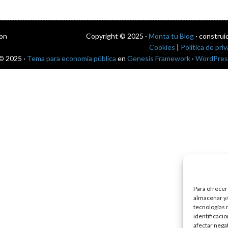
con
Copyright © 2025 ·
Monta tu Blog
· construi
Cookies
|
Política de pri
© 2025 ·
Tema para economía pública
en
Genesis Framework
·
WordPres
Para ofrecer
almacenar y/
tecnologías 
identificaci
afectar nega