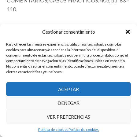
COMENTARIOS, CASOS PRÁCTICOS. 403, pp. 83 –
110.
Link
Gestionar consentimiento
Para ofrecer las mejores experiencias, utilizamos tecnologías como las
El grupo de investigación en Economía Pública cuenta con financiación
cookies para almacenar y/o acceder a la información del dispositivo. El
del Gobierno de Aragón
consentimiento de estas tecnologías nos permitirá procesar datos como el
comportamiento de navegación o las identificaciones únicas en este sitio.
Copyright © 2025 ·
Monta tu Blog
· construido con el framework
No consentir o retirar el consentimiento, puede afectar negativamente a
Genesis
|
Login
ciertas características y funciones.
Cookies
|
Política de privacidad de datos
Copyright © 2025 ·
Tema para economía pública
en
Genesis Framework
·
WordPress
·
Acceder
ACEPTAR
DENEGAR
VER PREFERENCIAS
Política de cookies
Política de cookies