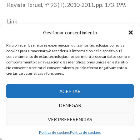
Revista Teruel, nº 93 (II). 2010-2011. pp. 173-199.
Link
Gestionar consentimiento
El grupo de investigación en Economía Pública cuenta con financiación
Para ofrecer las mejores experiencias, utilizamos tecnologías como las
cookies para almacenar y/o acceder a la información del dispositivo. El
del Gobierno de Aragón
consentimiento de estas tecnologías nos permitirá procesar datos como el
Copyright © 2025 ·
Monta tu Blog
· construido con el framework
comportamiento de navegación o las identificaciones únicas en este sitio.
Genesis
|
Login
No consentir o retirar el consentimiento, puede afectar negativamente a
Cookies
|
Política de privacidad de datos
ciertas características y funciones.
Copyright © 2025 ·
Tema para economía pública
en
Genesis Framework
·
WordPress
·
Acceder
ACEPTAR
DENEGAR
VER PREFERENCIAS
Política de cookies
Política de cookies