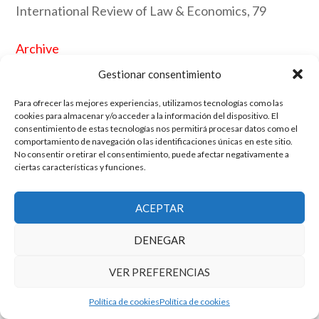
International Review of Law & Economics, 79
Archive
Gestionar consentimiento
Link
Para ofrecer las mejores experiencias, utilizamos tecnologías como las
cookies para almacenar y/o acceder a la información del dispositivo. El
consentimiento de estas tecnologías nos permitirá procesar datos como el
El grupo de investigación en Economía Pública cuenta con financiación
comportamiento de navegación o las identificaciones únicas en este sitio.
No consentir o retirar el consentimiento, puede afectar negativamente a
del Gobierno de Aragón
ciertas características y funciones.
Copyright © 2025 ·
Monta tu Blog
· construido con el framework
Genesis
|
Login
Cookies
|
Política de privacidad de datos
ACEPTAR
Copyright © 2025 ·
Tema para economía pública
en
Genesis Framework
·
WordPress
·
Acceder
DENEGAR
VER PREFERENCIAS
Política de cookies
Política de cookies