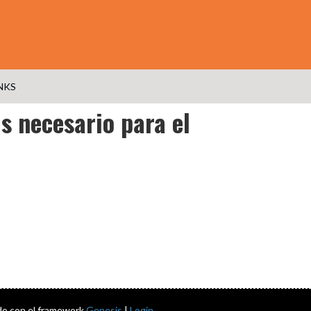
NKS
s necesario para el
do con el framework
Genesis
|
Login