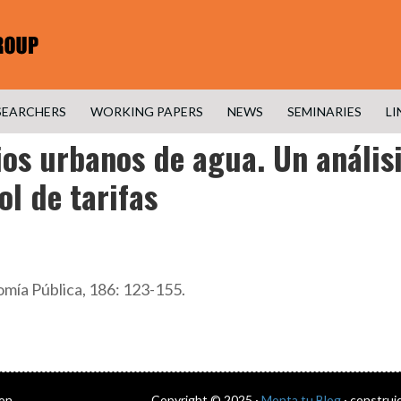
SEARCHERS
WORKING PAPERS
NEWS
SEMINARIES
LI
cios urbanos de agua. Un análisi
ol de tarifas
mía Pública, 186: 123-155.
con
Copyright © 2025 ·
Monta tu Blog
· construi