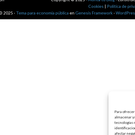
Cookies
|
Política de pri
© 2025 ·
Tema para economía pública
en
Genesis Framework
·
WordPres
Para ofrecer
almacenar y/
tecnologías 
identificaci
afectar nega