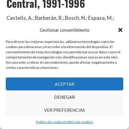
Central, 1991-1996
Castells, A.; Barberán, R.; Bosch, N.; Espasa, M.;
Rodrigo, F. y Ruiz-Huerta, J.
(2000)
Gestionar consentimiento
Barcelona: Ariel Economía.
Para ofrecer las mejores experiencias, utilizamos tecnologías como las
cookies para almacenar y/o acceder a la información del dispositivo. El
consentimiento de estas tecnologías nos permitirá procesar datos como el
comportamiento de navegación o las identificaciones únicas en este sitio.
No consentir o retirar el consentimiento, puede afectar negativamente a
El grupo de investigación en Economía Pública cuenta con financiación
ciertas características y funciones.
del Gobierno de Aragón
Copyright © 2025 ·
Monta tu Blog
· construido con el framework
Genesis
|
Login
ACEPTAR
Cookies
|
Política de privacidad de datos
Copyright © 2025 ·
Tema para economía pública
en
Genesis Framework
DENEGAR
·
WordPress
·
Acceder
VER PREFERENCIAS
Política de cookies
Política de cookies