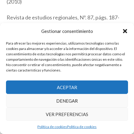
(2010)
Revista de estudios regionales, Nº. 87, págs. 187-
211
Gestionar consentimiento
Link
Para ofrecer las mejores experiencias, utilizamos tecnologías como las
cookies para almacenar y/o acceder a la información del dispositivo. El
consentimiento de estas tecnologías nos permitirá procesar datos como el
comportamiento de navegación o las identificaciones únicas en este sitio.
El grupo de investigación en Economía Pública cuenta con financiación
No consentir o retirar el consentimiento, puede afectar negativamente a
ciertas características y funciones.
del Gobierno de Aragón
Copyright © 2025 ·
Monta tu Blog
· construido con el framework
Genesis
|
Login
ACEPTAR
Cookies
|
Política de privacidad de datos
Copyright © 2025 ·
Tema para economía pública
en
Genesis Framework
DENEGAR
·
WordPress
·
Acceder
VER PREFERENCIAS
Política de cookies
Política de cookies