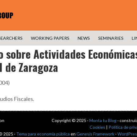
SEARCHERS
WORKING PAPERS
NEWS
SEMINARIES
LI
o sobre Actividades Económicas
d de Zaragoza
004)
udios Fiscales.
con
Copyright © 2025 ·
Monta tu Blog
· construi
Cookies
|
Política de pri
© 2025 ·
Tema para economía pública
en
Genesis Framework
·
WordPres