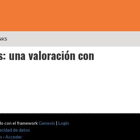
NKS
: una valoración con
do con el framework
Genesis
|
Login
vacidad de datos
s
·
Acceder