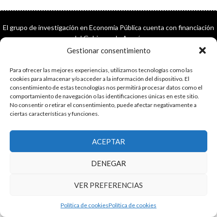
El grupo de investigación en Economía Pública cuenta con financiación
del Gobierno de Aragón
Copyright © 2025 ·
Monta tu Blog
· construido con el framework
Gestionar consentimiento
Genesis
|
Login
Cookies
|
Política de privacidad de datos
Para ofrecer las mejores experiencias, utilizamos tecnologías como las
cookies para almacenar y/o acceder a la información del dispositivo. El
Copyright © 2025 ·
Tema para economía pública
en
Genesis Framework
consentimiento de estas tecnologías nos permitirá procesar datos como el
·
WordPress
·
Acceder
comportamiento de navegación o las identificaciones únicas en este sitio.
No consentir o retirar el consentimiento, puede afectar negativamente a
ciertas características y funciones.
ACEPTAR
DENEGAR
VER PREFERENCIAS
Política de cookies
Política de cookies