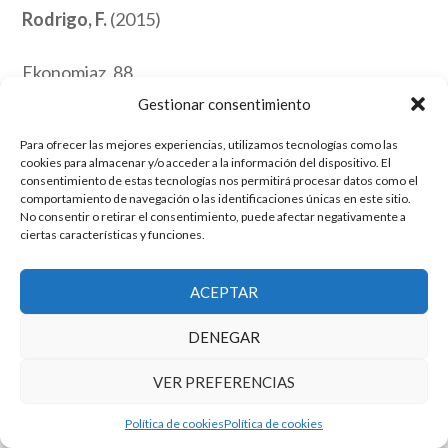
Rodrigo, F.
(2015)
Ekonomiaz, 88.
Gestionar consentimiento
Para ofrecer las mejores experiencias, utilizamos tecnologías como las
El grupo de investigación en Economía Pública cuenta con financiación
cookies para almacenar y/o acceder a la información del dispositivo. El
del Gobierno de Aragón
consentimiento de estas tecnologías nos permitirá procesar datos como el
Copyright © 2025 ·
Monta tu Blog
· construido con el framework
comportamiento de navegación o las identificaciones únicas en este sitio.
Genesis
|
Login
No consentir o retirar el consentimiento, puede afectar negativamente a
Cookies
|
Política de privacidad de datos
ciertas características y funciones.
Copyright © 2025 ·
Tema para economía pública
en
Genesis Framework
·
WordPress
·
Acceder
ACEPTAR
DENEGAR
VER PREFERENCIAS
Política de cookies
Política de cookies