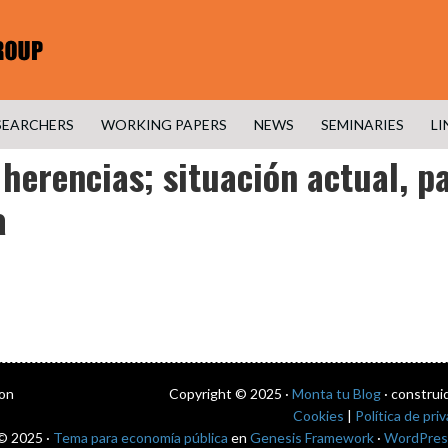
SEARCHERS
WORKING PAPERS
NEWS
SEMINARIES
LI
s herencias; situación actual,
a
con
Copyright © 2025 ·
Monta tu Blog
· construi
Cookies
|
Política de pri
© 2025 ·
Tema para economía pública
en
Genesis Framework
·
WordPres