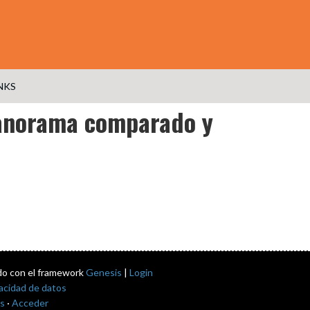
NKS
 panorama comparado y
do con el framework
Genesis
|
Login
vacidad de datos
s
·
Acceder